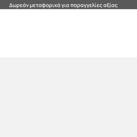
Δωρεάν μεταφορικά για παραγγελίες αξίας
200€ και άνω εντός Αττικής!
0


