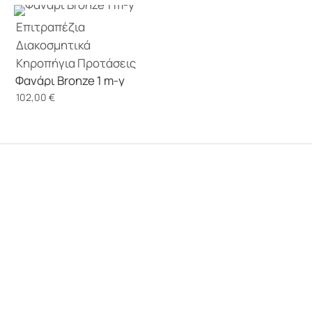
Επιτραπέζια
Διακοσμητικά
Κηροπήγια
Προτάσεις
Φανάρι Bronze 1 m-y
102,00
€
αρ. ΓΕΜΗ 159125201000
Σχετικά με εμάς