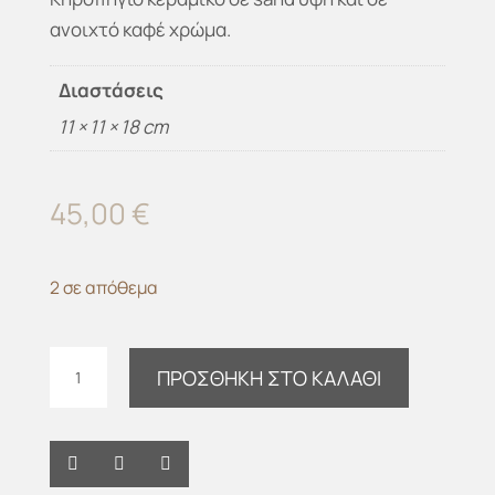
ανοιχτό καφέ χρώμα.
Διαστάσεις
11 × 11 × 18 cm
45,00
€
2 σε απόθεμα
Κηροπήγιο
ΠΡΟΣΘΉΚΗ ΣΤΟ ΚΑΛΆΘΙ
Sand
ceramic-
s
ποσότητα