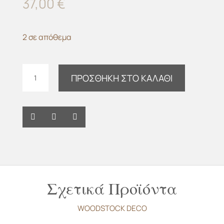
37,00
€
2 σε απόθεμα
Κηροπήγιο
ΠΡΟΣΘΉΚΗ ΣΤΟ ΚΑΛΆΘΙ
Onyx
S
m-
y
ποσότητα
Σχετικά Προϊόντα
WOODSTOCK DECO