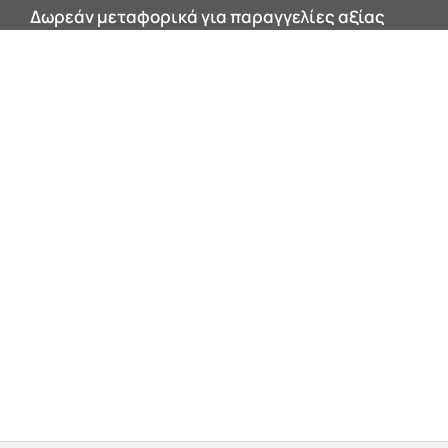
Δωρεάν μεταφορικά για παραγγελίες αξίας
200€ και άνω εντός Αττικής!
0


Products
search
