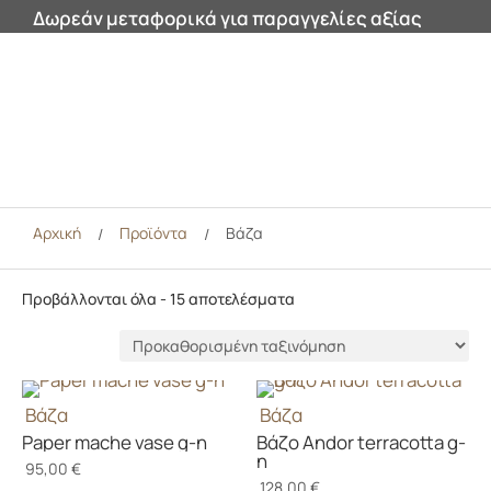
Δωρεάν μεταφορικά για παραγγελίες αξίας
200€ και άνω εντός Αττικής!
0



Αρχική
Προϊόντα
Βάζα
/
/
Προβάλλονται όλα - 15 αποτελέσματα
Βάζα
Βάζα
Paper mache vase g-n
Βάζο Andor terracotta g-
n
95,00
€
128,00
€