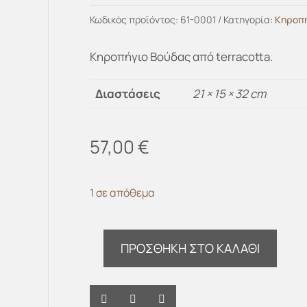
Κωδικός προϊόντος:
61-0001
Κατηγορία:
Κηροπ
Κηροπήγιο Βούδας από terracotta.
Διαστάσεις
21 × 15 × 32 cm
57,00
€
1 σε απόθεμα
ΠΡΟΣΘΉΚΗ ΣΤΟ ΚΑΛΆΘΙ
Κηροπήγιο
Budha
white