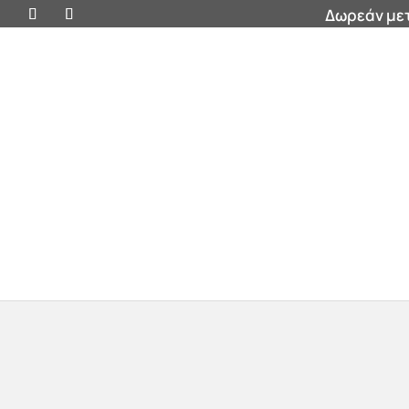
Δωρεάν μετ
Προσφορές
Βάζα
Έπιπλα
Διακοσμητικ