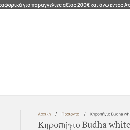
αφορικά για παραγγελίες αξίας 200€ και άνω εντός Ατ
ά
Καθρέφτες
Καλάθια
Μαξιλάρια
Φωτιστικά
Χαλ
/
/
Αρχική
Προϊόντα
Κηροπήγιο Budha wh
Κηροπήγιο Budha whit