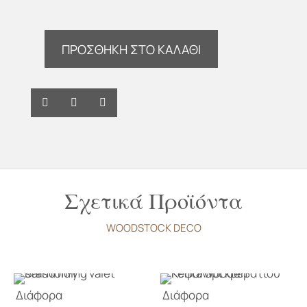
370,00 €.
είναι:
185,00 €.
ΠΡΟΣΘΉΚΗ ΣΤΟ ΚΑΛΆΘΙ
Κομοδίνο
Persienne
ποσότητα
Σχετικά Προϊόντα
WOODSTOCK DECO
Διάφορα
Διάφορα