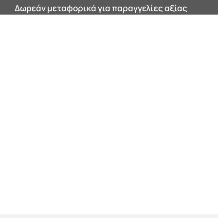
Δωρεάν μεταφορικά για παραγγελίες αξίας
200€ και άνω εντός Αττικής!
0


Products
search
