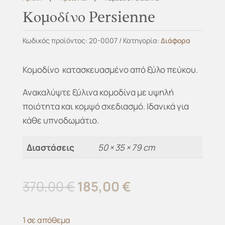
Κομοδίνο Persienne
Κωδικός προϊόντος:
20-0007
Κατηγορία:
Διάφορα
Κομοδίνo κατασκευασμένο από ξύλο πεύκου.
Ανακαλύψτε ξύλινα κομοδίνα με υψηλή
ποιότητα και κομψό σχεδιασμό. Ιδανικά για
κάθε υπνοδωμάτιο.
Διαστάσεις
50 × 35 × 79 cm
Original
Η
370,00
€
185,00
€
price
τρέχουσα
was:
τιμή
1 σε απόθεμα