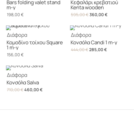
Bars folding valet stand
Κεφαλάρι κρεβατιού
m-y
Kenta wooden
Original
Η
198,00
€
595,00
€
360,00
€
price
τρέχουσα
was:
τιμή
Διάφορα
Διάφορα
595,00 €.
είναι:
Κομοδίνο τοίχου Square
Κονσόλα Candi 1 m-y
360,00 €.
1 m-y
Original
Η
444,00
€
285,00
€
156,00
€
price
τρέχουσα
was:
τιμή
444,00 €.
είναι:
Διάφορα
285,00 €.
Κονσόλα Salva
Original
Η
710,00
€
460,00
€
price
τρέχουσα
was:
τιμή
710,00 €.
είναι:
460,00 €.