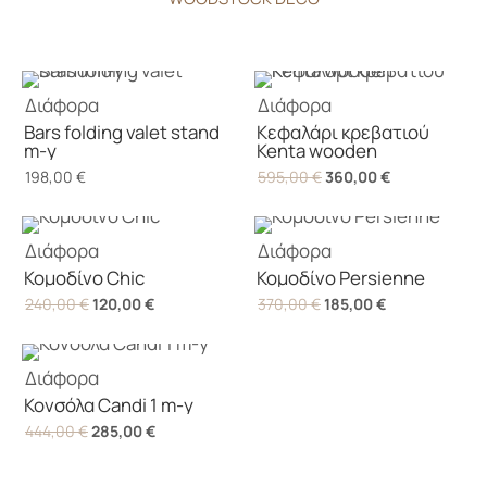
Διάφορα
Διάφορα
Bars folding valet stand
Κεφαλάρι κρεβατιού
m-y
Kenta wooden
Original
Η
198,00
€
595,00
€
360,00
€
price
τρέχουσα
was:
τιμή
Διάφορα
Διάφορα
595,00 €.
είναι:
Κομοδίνο Chic
Κομοδίνο Persienne
360,00 €.
Original
Η
Original
Η
240,00
€
120,00
€
370,00
€
185,00
€
price
τρέχουσα
price
τρέχουσα
was:
τιμή
was:
τιμή
Διάφορα
240,00 €.
είναι:
370,00 €.
είναι:
Κονσόλα Candi 1 m-y
120,00 €.
185,00 €.
Original
Η
444,00
€
285,00
€
price
τρέχουσα
was:
τιμή