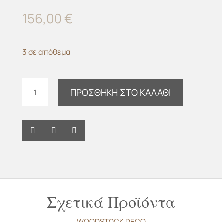
156,00
€
3 σε απόθεμα
Κομοδίνο
ΠΡΟΣΘΉΚΗ ΣΤΟ ΚΑΛΆΘΙ
τοίχου
Square
1
m-
y
ποσότητα
Σχετικά Προϊόντα
WOODSTOCK DECO