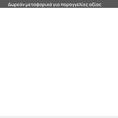
Δωρεάν μεταφορικά για παραγγελίες αξίας
200€ και άνω εντός Αττικής!
0


Products
search
