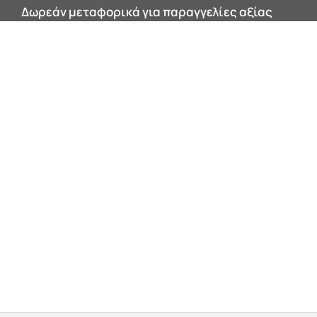
Δωρεάν μεταφορικά για παραγγελίες αξίας
200€ και άνω εντός Αττικής!
0


Products
search
