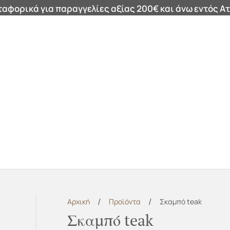
αφορικά για παραγγελίες αξίας 200€ και άνω εντός Ατ
ά
Καθρέφτες
Καλάθια
Μαξιλάρια
Φωτιστικά
Χαλ
/
/
Αρχική
Προϊόντα
Σκαμπό teak
Σκαμπό teak