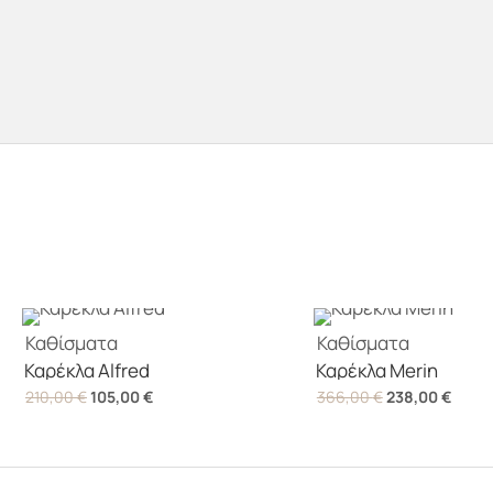
Καθίσματα
Καθίσματα
Καρέκλα Alfred
Καρέκλα Merin
Original
Η
Original
Η
210,00
€
105,00
€
366,00
€
238,00
€
price
τρέχουσα
price
τρέχ
was:
τιμή
was:
τιμή
210,00 €.
είναι:
366,00 €.
είναι: