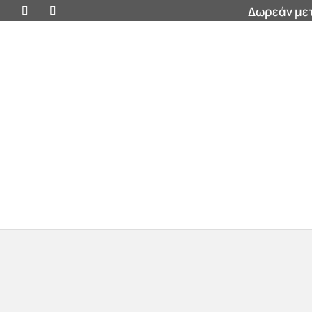
Δωρεάν μετ
Προσφορές
Βάζα
Έπιπλα
Διακοσμητικ