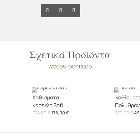
ποσότητα
Σχετικά Προϊόντα
WOODSTOCK DECO
Καθίσματα
Καθίσματ
Καρέκλα Sofi
Πολυθρόν
Original
Η
Ori
274,00
€
178,00
€
770,00
€
49
ουσα
price
τρέχουσα
pri
was:
τιμή
wa
274,00 €.
είναι:
77