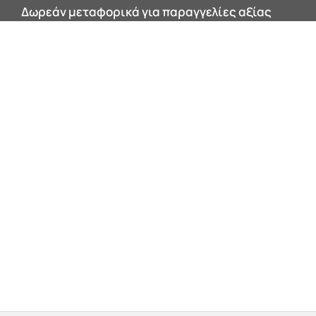
Δωρεάν μεταφορικά για παραγγελίες αξίας
200€ και άνω εντός Αττικής!
0


Products
search
