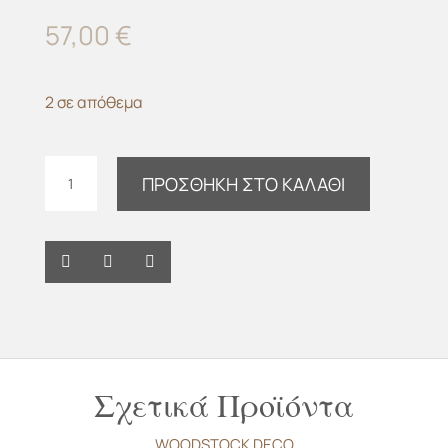
57,00
€
2 σε απόθεμα
Κουτί
ΠΡΟΣΘΉΚΗ ΣΤΟ ΚΑΛΆΘΙ
Flower
teak
m-
y
ποσότητα
Σχετικά Προϊόντα
WOODSTOCK DECO