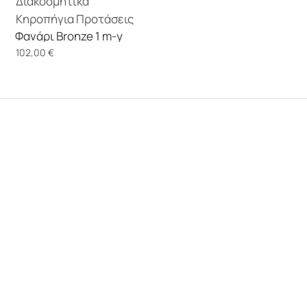
Διακοσμητικά
Κηροπήγια
Προτάσεις
Φανάρι Bronze 1 m-y
102,00
€
αρ. ΓΕΜΗ 159125201000
Σχετικά με εμάς
Ποιοι είμαστε