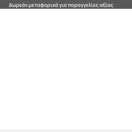
Δωρεάν μεταφορικά για παραγγελίες αξίας
200€ και άνω εντός Αττικής!
0


Products
search
