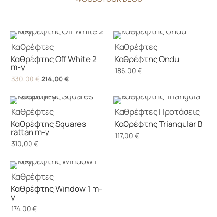
Καθρέφτες
Καθρέφτες
Καθρέφτης Off White 2
Καθρέφτης Ondu
m-y
186,00
€
Original
Η
330,00
€
214,00
€
price
τρέχουσα
was:
τιμή
Καθρέφτες
Καθρέφτες
Προτάσεις
330,00 €.
είναι:
Καθρέφτης Squares
Καθρέφτης Triangular B
214,00 €.
rattan m-y
117,00
€
310,00
€
Καθρέφτες
Καθρέφτης Window 1 m-
y
174,00
€