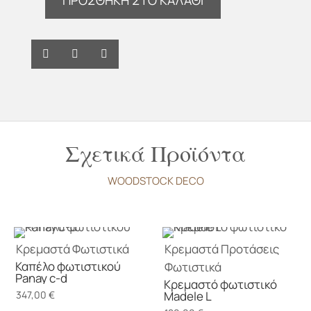
Καπέλο
φωτιστικού
Nature
l
ποσότητα
Σχετικά Προϊόντα
WOODSTOCK DECO
Κρεμαστά
Φωτιστικά
Κρεμαστά
Προτάσεις
Καπέλο φωτιστικού
Φωτιστικά
Panay c-d
Κρεμαστό φωτιστικό
347,00
€
Madele L