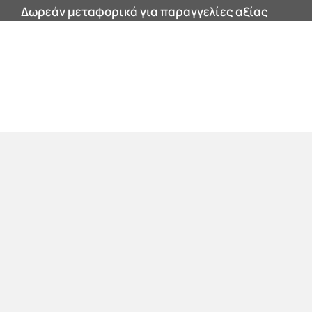
Δωρεάν μεταφορικά για παραγγελίες αξίας
200€ και άνω εντός Αττικής!
0


