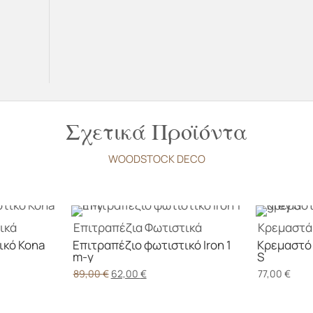
Σχετικά Προϊόντα
WOODSTOCK DECO
ικά
Επιτραπέζια
Φωτιστικά
Κρεμαστά
ικό Kona
Επιτραπέζιο φωτιστικό Iron 1
Κρεμαστό 
m-y
S
Original
Η
89,00
€
62,00
€
77,00
€
price
τρέχουσα
was:
τιμή