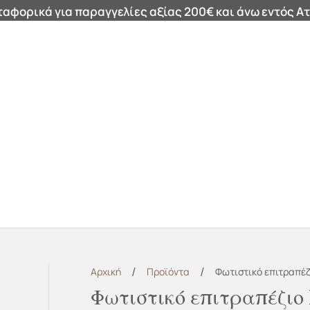
αφορικά για παραγγελίες αξίας 200€ και άνω εντός Ατ
ά
Καθρέφτες
Καλάθια
Μαξιλάρια
Φωτιστικά
Χαλ
/
/
Αρχική
Προϊόντα
Φωτιστικό επιτραπέζι
Φωτιστικό επιτραπέζιο 