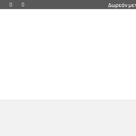
Δωρεάν μετ
Προσφορές
Βάζα
Έπιπλα
Διακοσμητικ