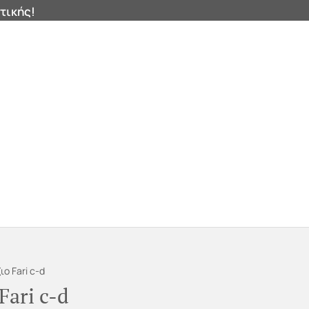
τικής!
0
ιά


Products
search
ο Fari c-d
Fari c-d