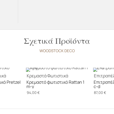
Σχετικά Προϊόντα
WOODSTOCK DECO
ικά
Κρεμαστά
Φωτιστικά
Επιτραπέ
κό Pretzel
Κρεμαστό φωτιστικό Rattan 1
Επιτραπέζ
m-y
c-d
94,00
€
87,00
€
σα