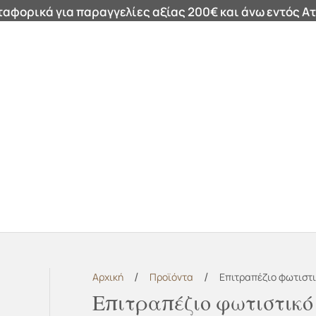
αφορικά για παραγγελίες αξίας 200€ και άνω εντός Ατ
ά
Καθρέφτες
Καλάθια
Μαξιλάρια
Φωτιστικά
Χαλ
/
/
Αρχική
Προϊόντα
Επιτραπέζιο φωτιστι
Επιτραπέζιο φωτιστικό 