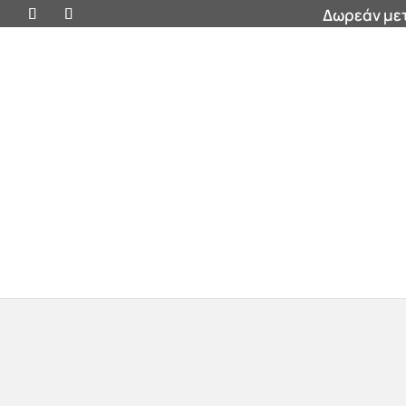
Δωρεάν μετ
Προσφορές
Βάζα
Έπιπλα
Διακοσμητικ