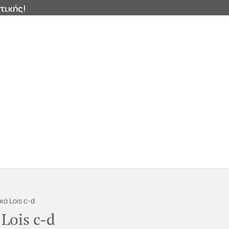
τικής!
0
ιά


Products
search
κό Lois c-d
Lois c-d