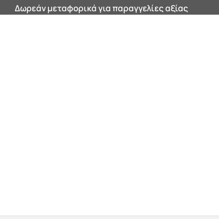
Δωρεάν μεταφορικά για παραγγελίες αξίας
200€ και άνω εντός Αττικής!
0


Products
search
