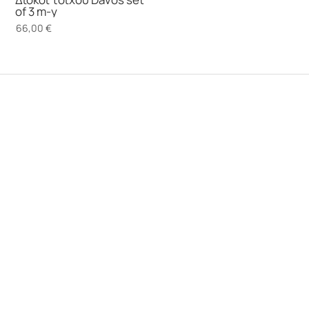
of 3 m-y
66,00
€
αρ. ΓΕΜΗ 159125201000