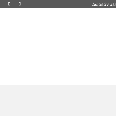
Δωρεάν μετ
Προσφορές
Βάζα
Έπιπλα
Διακοσμητικ