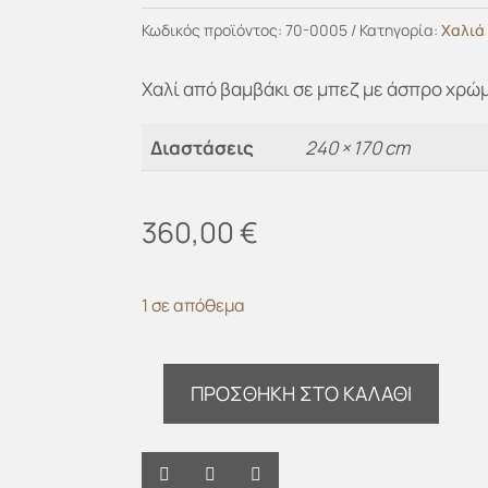
Κωδικός προϊόντος:
70-0005
Κατηγορία:
Χαλιά
Χαλί από βαμβάκι σε μπεζ με άσπρο χρώ
Διαστάσεις
240 × 170 cm
360,00
€
1 σε απόθεμα
ΠΡΟΣΘΉΚΗ ΣΤΟ ΚΑΛΆΘΙ
Χαλί
Cotton
rug