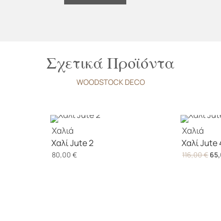
ποσότητα
Σχετικά Προϊόντα
WOODSTOCK DECO
Χαλιά
Χαλιά
Χαλί Jute 2
Χαλί Jute 
Ori
80,00
€
116,00
€
65
pri
was
116
Σχετικά με εμάς
Πληροφορίες