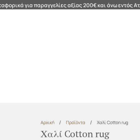
αφορικά για παραγγελίες αξίας 200€ και άνω εντός Ατ
ά
Καθρέφτες
Καλάθια
Μαξιλάρια
Φωτιστικά
Χαλ
/
/
Αρχική
Προϊόντα
Χαλί Cotton rug
Χαλί Cotton rug