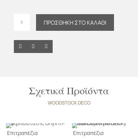
Μπολ
ΠΡΟΣΘΉΚΗ ΣΤΟ ΚΑΛΆΘΙ
Decorative
L
teak
m-
y
ποσότητα
Σχετικά Προϊόντα
WOODSTOCK DECO
Επιτραπέζια
Επιτραπέζια