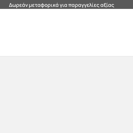
Δωρεάν μεταφορικά για παραγγελίες αξίας
200€ και άνω εντός Αττικής!
0


