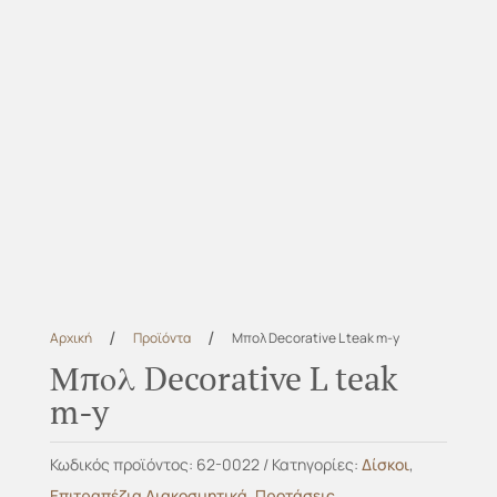
/
/
Αρχική
Προϊόντα
Μπολ Decorative L teak m-y
Μπολ Decorative L teak
m-y
Κωδικός προϊόντος:
62-0022
Κατηγορίες:
Δίσκοι
,
Επιτραπέζια Διακοσμητικά
,
Προτάσεις