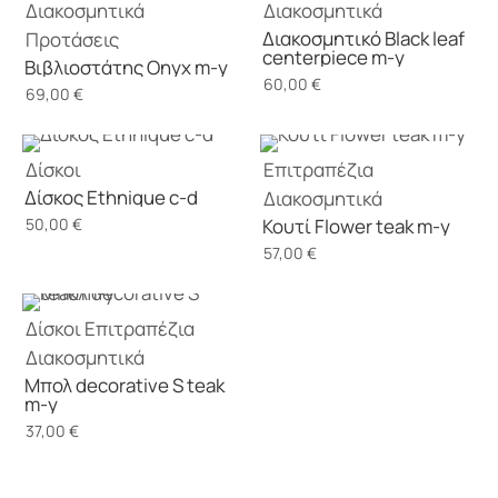
Διακοσμητικά
Διακοσμητικά
Διακοσμητικό Black leaf
Προτάσεις
centerpiece m-y
Βιβλιοστάτης Onyx m-y
60,00
€
69,00
€
Δίσκοι
Επιτραπέζια
Δίσκος Ethnique c-d
Διακοσμητικά
50,00
€
Κουτί Flower teak m-y
57,00
€
Δίσκοι
Επιτραπέζια
Διακοσμητικά
Μπολ decorative S teak
m-y
37,00
€