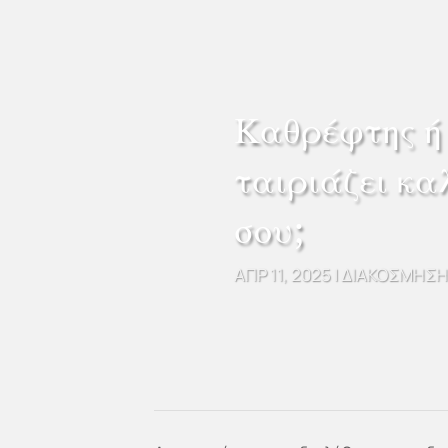
Καθρέφτης ή 
ταιριάζει κ
σου;
ΑΠΡ 11, 2025
|
ΔΙΑΚΌΣΜΗΣΗ