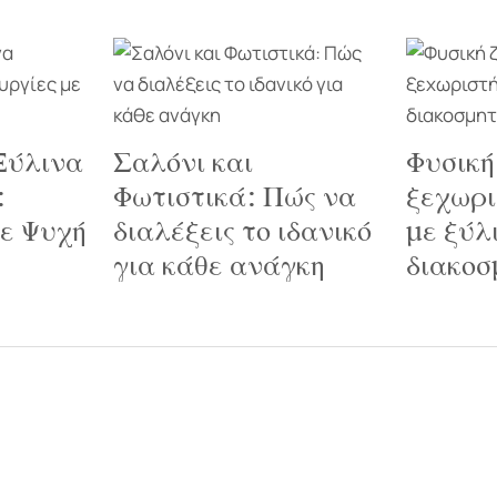
Ξύλινα
Σαλόνι και
Φυσική
:
Φωτιστικά: Πώς να
ξεχωρι
με Ψυχή
διαλέξεις το ιδανικό
με ξύλ
για κάθε ανάγκη
διακοσ
Σχετικά με εμάς
Πληροφορίες
Ποιοι είμαστε
Ο Λογαριασμός μο