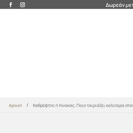
Δωρεάν μετ
Προσφορές
Βάζα
Έπιπλα
Διακοσμητικά
/
Αρχική
Καθρέφτης ή πίνακας; Ποιο ταιριάζει καλύτερα στο