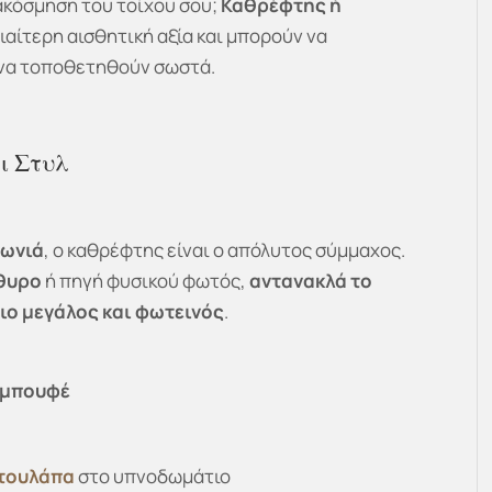
ιακόσμηση του τοίχου σου;
Καθρέφτης ή
ιδιαίτερη αισθητική αξία και μπορούν να
 να τοποθετηθούν σωστά.
ι Στυλ
γωνιά
, ο καθρέφτης είναι ο απόλυτος σύμμαχος.
θυρο
ή πηγή φυσικού φωτός,
αντανακλά το
ιο μεγάλος και φωτεινός
.
μπουφέ
τουλάπα
στο υπνοδωμάτιο