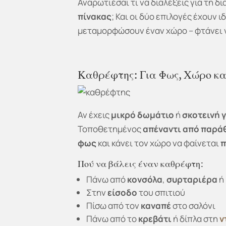
Αναρωτιέσαι τι να διαλέξεις για τη δ
πίνακας
; Και οι δύο επιλογές έχουν 
μεταμορφώσουν έναν χώρο – φτάνει
Καθρέφτης: Για Φως, Χώρο κα
Αν έχεις
μικρό δωμάτιο
ή
σκοτεινή 
Τοποθετημένος
απέναντι από παρά
φως
και κάνει τον χώρο να φαίνεται
π
Πού να βάλεις έναν καθρέφτη:
Πάνω από
κονσόλα
,
συρταριέρα
ή
Στην
είσοδο
του σπιτιού
Πίσω από τον
καναπέ
στο σαλόνι
Πάνω από το
κρεβάτι
ή δίπλα στη
ν