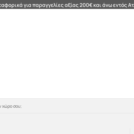
αφορικά για παραγγελίες αξίας 200€ και άνω εντός Ατ
Καθρέφτες
Καλάθια
Μαξιλάρια
Φωτιστικά
Χαλι
ν χώρο σου;