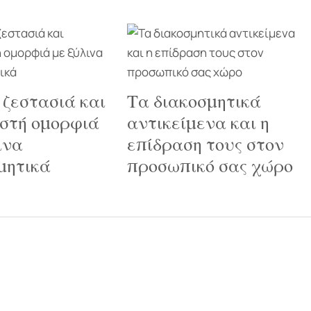
 ζεστασιά και
Τα διακοσμητικά
στή ομορφιά
αντικείμενα και η
ινα
επίδραση τους στον
μητικά
προσωπικό σας χώρο
Showroom
Λεωφόρος Βασιλέως
υ