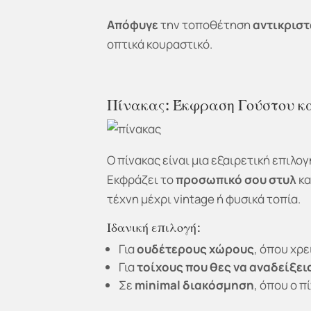
Απόφυγε
την τοποθέτηση
αντικρισ
οπτικά κουραστικό.
Πίνακας: Έκφραση Γούστου κ
Ο πίνακας είναι μια εξαιρετική επιλο
Εκφράζει το
προσωπικό σου στυλ
κα
τέχνη μέχρι vintage ή φυσικά τοπία.
Ιδανική επιλογή:
Για
ουδέτερους χώρους
, όπου χρε
Για
τοίχους που θες να αναδείξει
Σε
minimal διακόσμηση
, όπου ο π