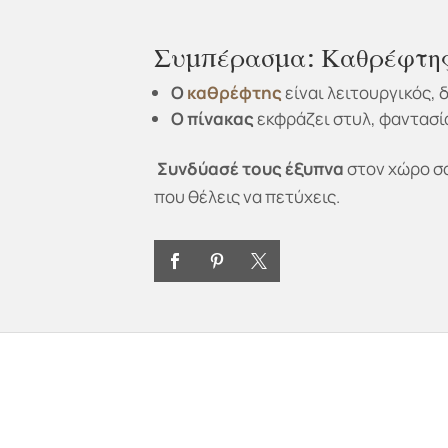
Συμπέρασμα: Καθρέφτης
Ο
καθρέφτης
είναι λειτουργικός, 
Ο πίνακας
εκφράζει στυλ, φαντασία
Συνδύασέ τους έξυπνα
στον χώρο σο
που θέλεις να πετύχεις.